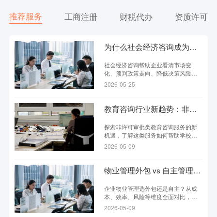
推荐服务
工商注册
财税代办
资质许可
为什么社会经济咨询成为企业决策的必备工具？
社会经济咨询帮助企业看清市场变
化、预判政策走向、降低决策风险，
已成为现代企业不可或缺的决策工
2026-05-25
具。
教育咨询行业新趋势：非许可审批类服务如何助力学校发展？
探索非许可审批类教育咨询服务的新
机遇，了解这类服务如何帮助学校降
低合规成本、提升运营效率，实现高
2026-05-09
质量发展。
物业管理外包 vs 自主管理：哪种方式更适合你的企业？
企业物业管理选外包还是自主？从成
本、效率、风险等维度全面对比，帮
你找到最适合的管理方式。
2026-05-09