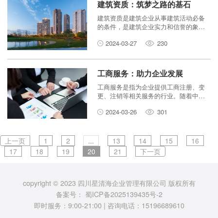
建筑资质：筑梦之路的基石
建筑资质是建筑企业从事建筑活动必备
的条件，是建筑企业实力和信誉的象
征。建筑资质办理是建筑企业进入建筑
2024-03-27
230
市场、承接建筑工程项目的重要途径。
工商服务：助力企业发展
工商服务是指为企业提供工商注册、变
更、注销等相关服务的行业。随着中国
经济的快速发展，越来越多的企业选择
2024-03-26
301
注册成立，工商服务行业也因此迎来了
巨大的发展机遇。
上一页
1
2
...
13
14
15
16
17
18
19
20
21
下一页
copyright © 2023 四川星清海企业管理有限公司 版权所有
备案号：
蜀ICP备2025139435号-2
即时服务：9:00-21:00 | 咨询电话：15196689610