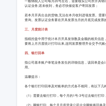
一般纳税人公司每月20号左右，需要核实公司所开具
认证业务;若未收到，务必尽快催促客户寄回发票；
若本月开具出去的货物,无法在本月收到进项发票。需要
查询。发票认证业务要在开具发票当月的月底完成发票
三、月度统计表
指税控盘中用于统计本月开具发张数及金额的相关信息
要将上月月度统计打印出来,连同发票整理齐全交予代账
四、银行回单
指公司基本账户单笔业务发生的详细信息，该回单是会
用。
温馨提示：
各个银行打印回单及对账单的方式各不相同，有以下几
（1）需要去银行打印，每个月的1号-3号过去银行打
（2）网银打印，每个月月底登录公司企业网银将回单