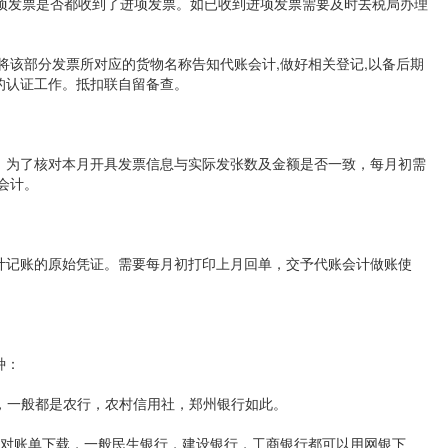
销项发票是否都收到了进项发票。如已收到进项发票需要及时去税局办理
将该部分发票所对应的货物名称告知代账会计,做好相关登记,以备后期
的认证工作。抵扣联自留备查。
，为了核对本月开具发票信息与实际发张数及金额是否一致，每月初需
会计。
计记账的原始凭证。需要每月初打印上月回单，交予代账会计做账使
种：
印，一般都是农行，农村信用社，郑州银行如此。
及对账单下载，一般民生银行，建设银行，工商银行都可以用网银下