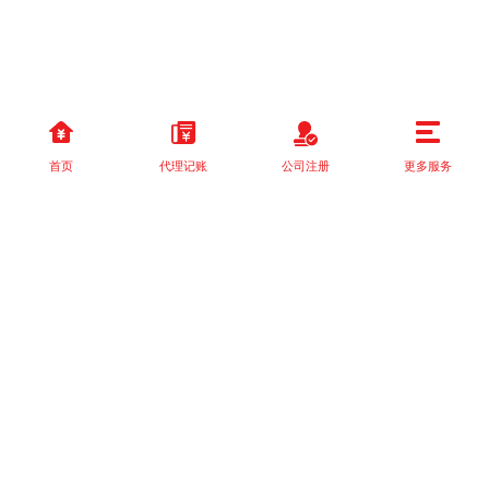
首页
代理记账
公司注册
更多服务
以上就是本站关于[【实用】缴纳环境保护税应避免的五个误区一起
来了解一下]的详细介绍。 如果您还有什么疑问或需求，请【立即咨