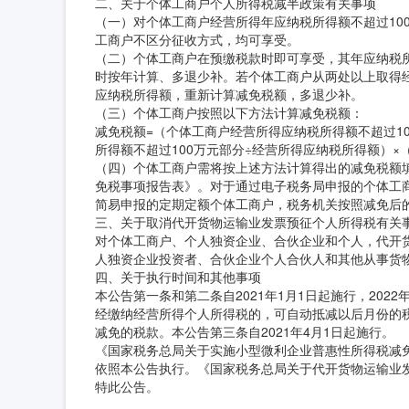
二、关于个体工商户个人所得税减半政策有关事项
（一）对个体工商户经营所得年应纳税所得额不超过10
工商户不区分征收方式，均可享受。
（二）个体工商户在预缴税款时即可享受，其年应纳税
时按年计算、多退少补。若个体工商户从两处以上取得
应纳税所得额，重新计算减免税额，多退少补。
（三）个体工商户按照以下方法计算减免税额：
减免税额=（个体工商户经营所得应纳税所得额不超过1
所得额不超过100万元部分÷经营所得应纳税所得额）×（1
（四）个体工商户需将按上述方法计算得出的减免税额填
免税事项报告表》。对于通过电子税务局申报的个体工
简易申报的定期定额个体工商户，税务机关按照减免后
三、关于取消代开货物运输业发票预征个人所得税有关
对个体工商户、个人独资企业、合伙企业和个人，代开
人独资企业投资者、合伙企业个人合伙人和其他从事货
四、关于执行时间和其他事项
本公告第一条和第二条自2021年1月1日起施行，2022
经缴纳经营所得个人所得税的，可自动抵减以后月份的
减免的税款。本公告第三条自2021年4月1日起施行。
《国家税务总局关于实施小型微利企业普惠性所得税减免
依照本公告执行。《国家税务总局关于代开货物运输业发
特此公告。