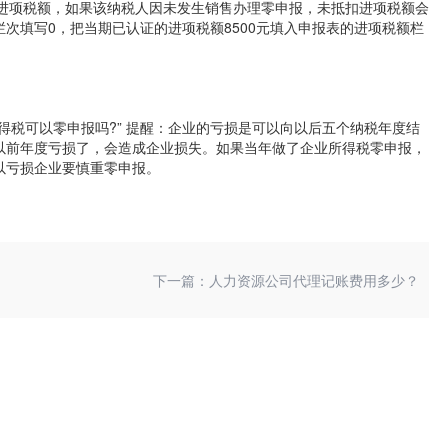
在进项税额，如果该纳税人因未发生销售办理零申报，未抵扣进项税额会
次填写0，把当期已认证的进项税额8500元填入申报表的进项税额栏
得税可以零申报吗?” 提醒：企业的亏损是可以向以后五个纳税年度结
以前年度亏损了，会造成企业损失。如果当年做了企业所得税零申报，
以亏损企业要慎重零申报。
下一篇：人力资源公司代理记账费用多少？