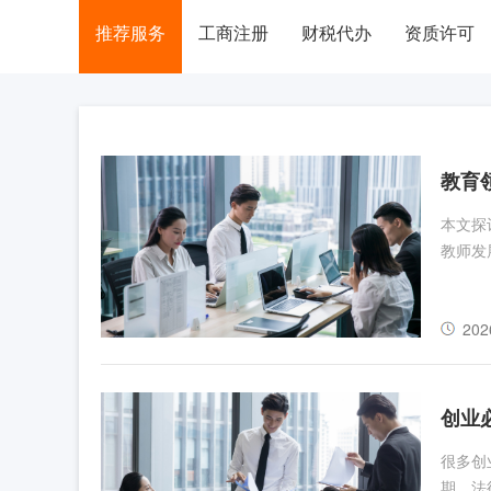
推荐服务
工商注册
财税代办
资质许可
教育
本文探
教师发
202
创业
很多创
期，法