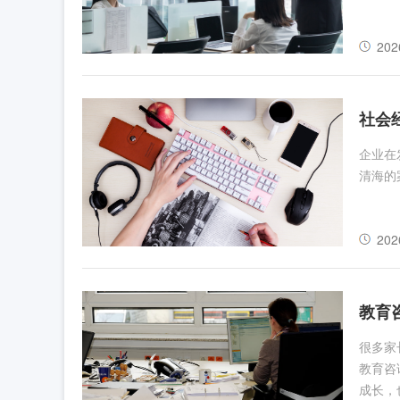
202
社会
企业在
清海的
202
教育
很多家
教育咨
成长，