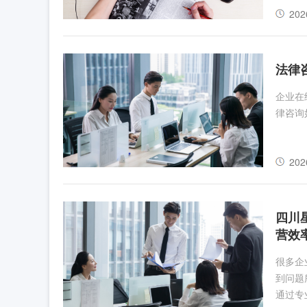
202
法律
企业在
律咨询
202
四川
营效
很多企
到问题
通过专