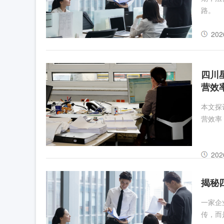
路。
202
四川
营效
本文探
营效率
202
揭秘
一家企
传，而