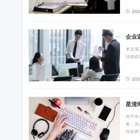
202
企业
本文深
法律咨
202
星清
对于中
务，为
作伙伴