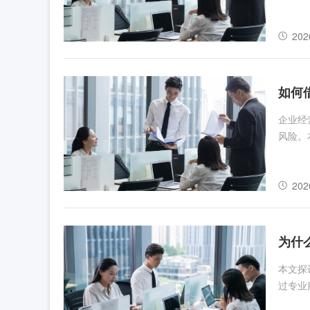
202
如何
企业经
风险。
202
为什
本文探
过专业