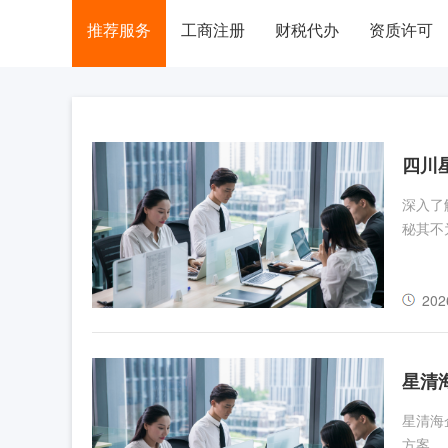
推荐服务
工商注册
财税代办
资质许可
四川
深入了
秘其不
202
星清
星清海
方案。