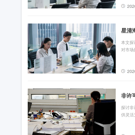
202
星清
本文探
对市场
202
非许
探讨非
供灵活