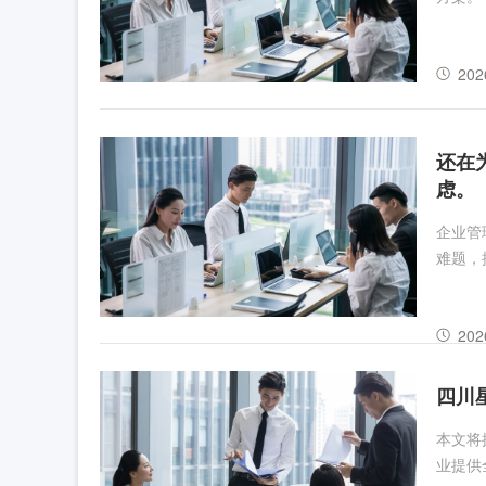
202
还在
虑。
企业管
难题，
202
四川
本文将
业提供