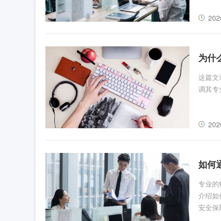
202
为什
这篇文
调其专
202
如何
专业的
介绍如
安全保